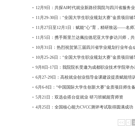
12月9日：共探AI时代就业新路径我院与四川省服务
●
11月29-30日：“全国大学生职业规划大赛”金质项
●
11月27日至12月1日：赋能“心”育，精研致远——名
●
11月5日：携手斯里兰达佩拉德尼亚大学参访川师，
●
10月31日：热烈祝贺第三届四川省学业规划行业年会
●
10月25-26日：“全国大学生职业规划大赛”金质项
●
9月8日-17日：我院院长受邀为成都职业技术学院举
●
6月27-29日：高校就业创业指导金课建设提质赋能培
●
6月6-8日：“中国国际大学生创新大赛”金质项目师生
●
5月21日：双选会搭台促就业 研习班赋能育师资
●
4月25日：全国核心能力CVCC测评考试取得圆满成功
●
<<
<