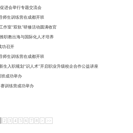
业促进会举行专题交流会
目辅导师生训练营在成都开班
师工作室“双轨”研修活动圆满收官
共推职教出海与国际化人才培养
成功召开
目辅导师生训练营在成都开班
办新生入职规划“识人术”开启职业升级校企合作公益讲座
训班成功举办
备赛训练营成功举办
1
2
3
4
5
6
7
8
>
>>