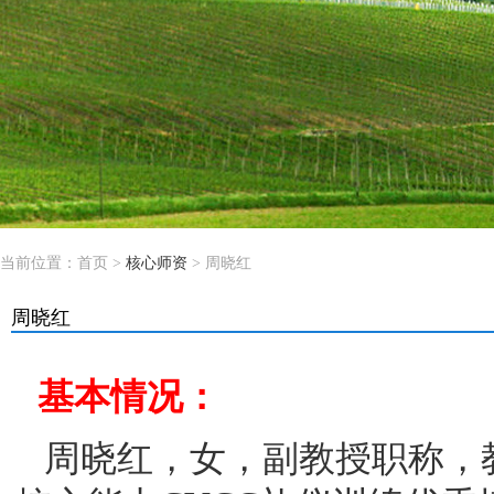
当前位置：
首页
>
核心师资
> 周晓红
周晓红
基本情况：
周晓红
，
女
，
副教授职称
，