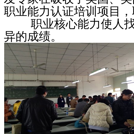
职业能力认证培训项目，
职业核心能力使人找到
异的成绩。