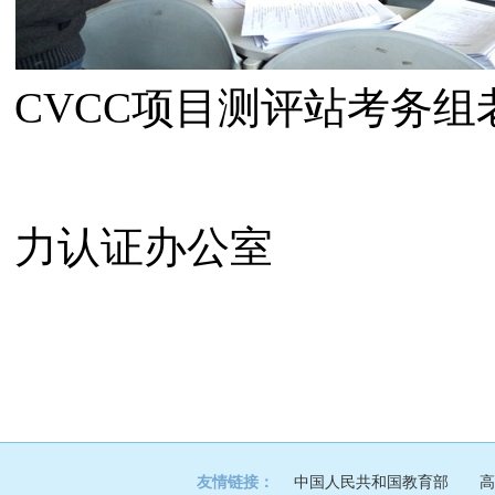
CVCC项目测评站考务
信息来源：教
力认证办公室
四川
友情链接：
中国人民共和国教育部
高